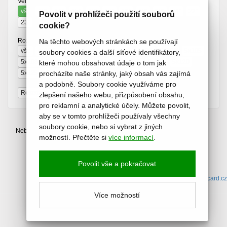
Velikost:
vše
13"
14"
15"
16"
17"
18"
19"
20"
21"
22"
Povolit v prohlížeči použití souborů
23"
cookie?
Rozteč:
Na těchto webových stránkách se používají
vše
4x100
4x108
4x114.3
4x98
5x98
5x100
5x105
soubory cookies a další síťové identifikátory,
5x108
5x110
5x112
5x114.3
5x115
5x118
5x120
které mohou obsahovat údaje o tom jak
5x125
procházíte naše stránky, jaký obsah vás zajímá
5x130
5x139.7
6x114.3
6x139.7
a podobně. Soubory cookie využíváme pro
Resetovat filtry
zlepšení našeho webu, přizpůsobení obsahu,
pro reklamní a analytické účely. Můžete povolit,
aby se v tomto prohlížeči používaly všechny
soubory cookie, nebo si vybrat z jiných
Nebyly nalezeny žádné produkty.
možností. Přečtěte si
více informací
.
Povolit vše a pokračovat
(c) 2015-2026 www.pneuhason.cz /
pošta
/ web by:
icard.cz
Více možností