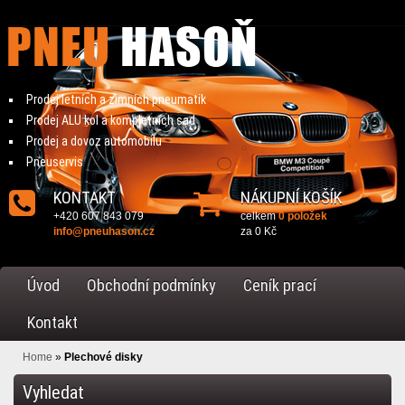
Prodej letních a zimních pneumatik
Prodej ALU kol a kompletních sad
Prodej a dovoz automobilu
Pneuservis
KONTAKT
NÁKUPNÍ KOŠÍK
+420 607 843 079
celkem
0 položek
info@pneuhason.cz
za
0 Kč
Úvod
Obchodní podmínky
Ceník prací
Kontakt
Home
»
Plechové disky
Vyhledat