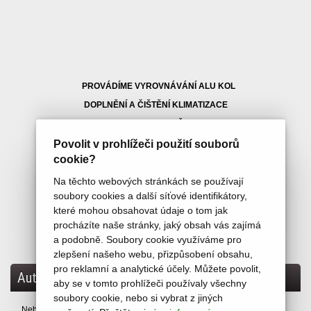
PROVÁDÍME VYROVNÁVÁNÍ ALU KOL
DOPLNĚNÍ A ČIŠTĚNÍ KLIMATIZACE
PROPLACH AUTOMAT.PŘEVODOVEK
OPRAVY VOZIDEL
Povolit v prohlížeči použití souborů
cookie?
GEOMETRIE
PŘÍPRAVA A PROVEDENÍ ST K
Na těchto webových stránkách se používají
soubory cookies a další síťové identifikátory,
které mohou obsahovat údaje o tom jak
procházíte naše stránky, jaký obsah vás zajímá
a podobně. Soubory cookie využíváme pro
zlepšení našeho webu, přizpůsobení obsahu,
pro reklamní a analytické účely. Můžete povolit,
Auta
aby se v tomto prohlížeči používaly všechny
soubory cookie, nebo si vybrat z jiných
Nebyly nalezeny žádné produkty.