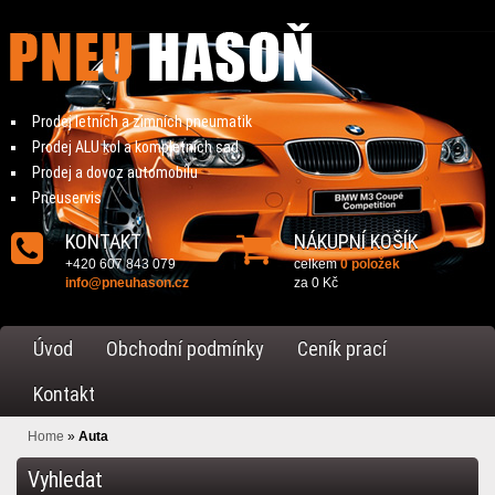
Prodej letních a zimních pneumatik
Prodej ALU kol a kompletních sad
Prodej a dovoz automobilu
Pneuservis
KONTAKT
NÁKUPNÍ KOŠÍK
+420 607 843 079
celkem
0 položek
info@pneuhason.cz
za
0 Kč
Úvod
Obchodní podmínky
Ceník prací
Kontakt
Home
»
Auta
Vyhledat