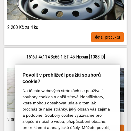
2 200 Kč
za 4 ks
detail produktu
15"6J 4x114,3x66,1 ET 45 Nissan [1088-D]
Povolit v prohlížeči použití souborů
cookie?
Na těchto webových stránkách se používají
soubory cookies a další síťové identifikátory,
které mohou obsahovat údaje o tom jak
procházíte naše stránky, jaký obsah vás zajímá
a podobně. Soubory cookie využíváme pro
2 000 Kč
za 4 ks
zlepšení našeho webu, přizpůsobení obsahu,
pro reklamní a analytické účely. Můžete povolit,
detail produktu