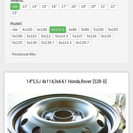
Velikost:
vše
13"
14"
15"
16"
17"
18"
19"
20"
21"
22"
23"
Rozteč:
vše
4x100
4x108
4x114.3
4x98
5x98
5x100
5x105
5x108
5x110
5x112
5x114.3
5x115
5x118
5x120
5x125
5x130
5x139.7
6x114.3
6x139.7
Resetovat filtry
14"5,5J 4x114,3x64,1 Honda,Rover [528-D]