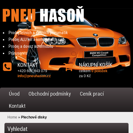
Prodej letních a zimních pneumatik
Prodej ALU kol a kompletních sad
Prodej a dovoz automobilu
Pneuservis
KONTAKT
NÁKUPNÍ KOŠÍK
+420 607 843 079
celkem
0 položek
info@pneuhason.cz
za
0 Kč
Úvod
Obchodní podmínky
Ceník prací
Kontakt
Home
»
Plechové disky
Vyhledat