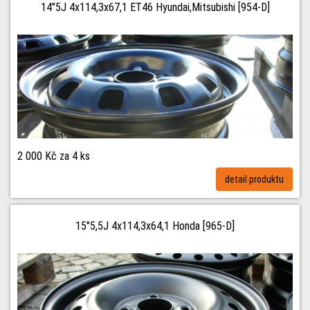
14"5J 4x114,3x67,1 ET46 Hyundai,Mitsubishi [954-D]
2 000 Kč
za 4 ks
detail produktu
15"5,5J 4x114,3x64,1 Honda [965-D]