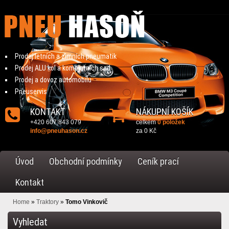
Prodej letních a zimních pneumatik
Prodej ALU kol a kompletních sad
Prodej a dovoz automobilu
Pneuservis
KONTAKT
NÁKUPNÍ KOŠÍK
+420 607 843 079
celkem
0 položek
info@pneuhason.cz
za
0 Kč
Úvod
Obchodní podmínky
Ceník prací
Kontakt
Home
»
Traktory
»
Tomo Vinkovič
Vyhledat