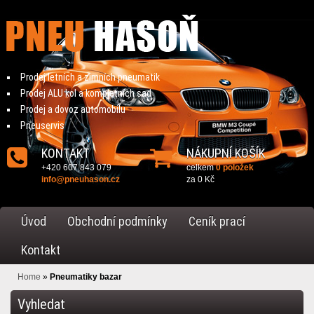
Prodej letních a zimních pneumatik
Prodej ALU kol a kompletních sad
Prodej a dovoz automobilu
Pneuservis
KONTAKT
NÁKUPNÍ KOŠÍK
+420 607 843 079
celkem
0 položek
info@pneuhason.cz
za
0 Kč
Úvod
Obchodní podmínky
Ceník prací
Kontakt
Home
»
Pneumatiky bazar
Vyhledat