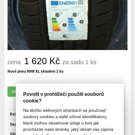
1 620 Kč
cena:
za sadu 1 ks
Nové pneu 99W XL skladem 2 ks
Povolit v prohlížeči použití souborů
cookie?
Na těchto webových stránkách se používají
Evidenční číslo:
soubory cookies a další síťové identifikátory,
které mohou obsahovat údaje o tom jak
Sezóna
Letní pneu
procházíte naše stránky, jaký obsah vás zajímá
Šířka
225 mm