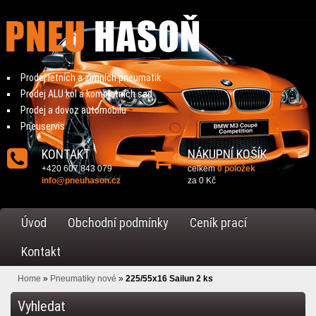
Prodej letních a zimních pneumatik
Prodej ALU kol a kompletních sad
Prodej a dovoz automobilu
Pneuservis
KONTAKT
NÁKUPNÍ KOŠÍK
+420 607 843 079
celkem
0 položek
info@pneuhason.cz
za
0 Kč
Úvod
Obchodní podmínky
Ceník prací
Kontakt
Home
»
Pneumatiky nové
»
225/55x16 Sailun 2 ks
Vyhledat