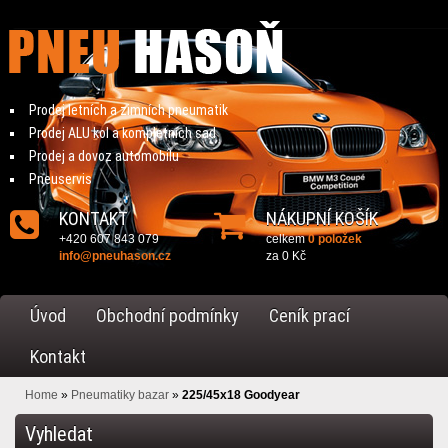
Prodej letních a zimních pneumatik
Prodej ALU kol a kompletních sad
Prodej a dovoz automobilu
Pneuservis
KONTAKT
NÁKUPNÍ KOŠÍK
+420 607 843 079
celkem
0 položek
info@pneuhason.cz
za
0 Kč
Úvod
Obchodní podmínky
Ceník prací
Kontakt
Home
»
Pneumatiky bazar
»
225/45x18 Goodyear
Vyhledat