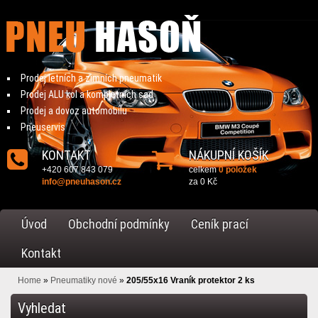
Prodej letních a zimních pneumatik
Prodej ALU kol a kompletních sad
Prodej a dovoz automobilu
Pneuservis
KONTAKT
NÁKUPNÍ KOŠÍK
+420 607 843 079
celkem
0 položek
info@pneuhason.cz
za
0 Kč
Úvod
Obchodní podmínky
Ceník prací
Kontakt
Home
»
Pneumatiky nové
»
205/55x16 Vraník protektor 2 ks
Vyhledat