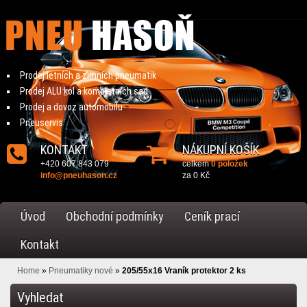
Prodej letních a zimních pneumatik
Prodej ALU kol a kompletních sad
Prodej a dovoz automobilu
Pneuservis
KONTAKT
NÁKUPNÍ KOŠÍK
+420 607 843 079
celkem
0 položek
info@pneuhason.cz
za
0 Kč
Úvod
Obchodní podmínky
Ceník prací
Kontakt
Home
»
Pneumatiky nové
»
205/55x16 Vraník protektor 2 ks
Vyhledat