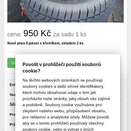
950 Kč
cena:
za sadu 1 ks
Nové pneu II jakost s křemíkem, skladem 2 ks
Povolit v prohlížeči použití souborů
cookie?
Na těchto webových stránkách se používají
Evidenční číslo:
5468-Z
soubory cookies a další síťové identifikátory,
které mohou obsahovat údaje o tom jak
Sezóna
Zimní pneu
procházíte naše stránky, jaký obsah vás zajímá
a podobně. Soubory cookie využíváme pro
Šířka
205 mm
zlepšení našeho webu, přizpůsobení obsahu,
Profil
55 mm
pro reklamní a analytické účely. Můžete povolit,
aby se v tomto prohlížeči používaly všechny
Průměr
16"
soubory cookie, nebo si vybrat z jiných