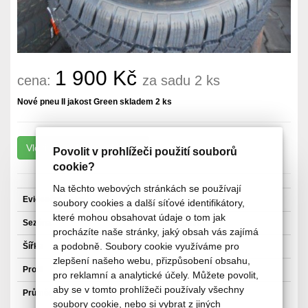
1 900 Kč
cena:
za sadu 2 ks
Nové pneu II jakost Green skladem 2 ks
Povolit v prohlížeči použití souborů
cookie?
Na těchto webových stránkách se používají
Evidenční číslo:
5468-Z
soubory cookies a další síťové identifikátory,
které mohou obsahovat údaje o tom jak
Sezóna
Zimní pneu
procházíte naše stránky, jaký obsah vás zajímá
a podobně. Soubory cookie využíváme pro
Šířka
205 mm
zlepšení našeho webu, přizpůsobení obsahu,
Profil
55 mm
pro reklamní a analytické účely. Můžete povolit,
aby se v tomto prohlížeči používaly všechny
Průměr
16"
soubory cookie, nebo si vybrat z jiných