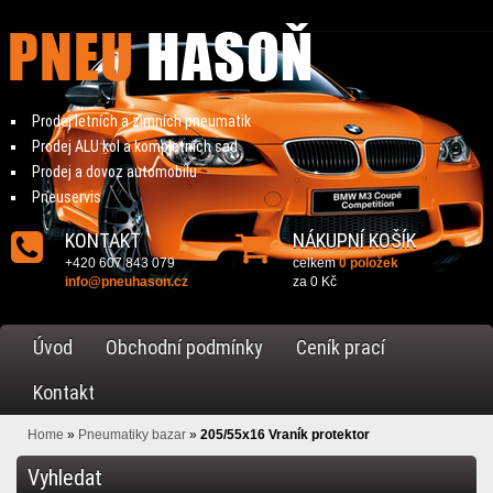
Prodej letních a zimních pneumatik
Prodej ALU kol a kompletních sad
Prodej a dovoz automobilu
Pneuservis
KONTAKT
NÁKUPNÍ KOŠÍK
+420 607 843 079
celkem
0 položek
info@pneuhason.cz
za
0 Kč
Úvod
Obchodní podmínky
Ceník prací
Kontakt
Home
»
Pneumatiky bazar
»
205/55x16 Vraník protektor
Vyhledat