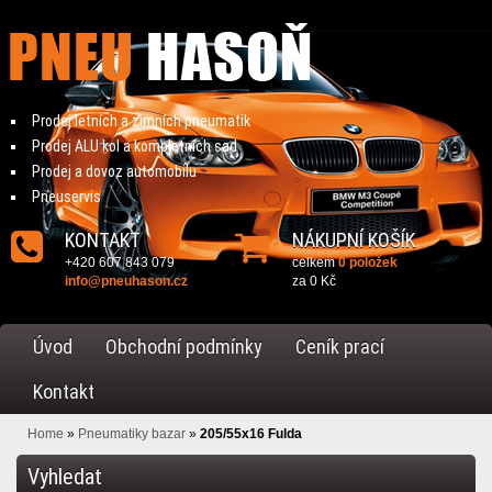
Prodej letních a zimních pneumatik
Prodej ALU kol a kompletních sad
Prodej a dovoz automobilu
Pneuservis
KONTAKT
NÁKUPNÍ KOŠÍK
+420 607 843 079
celkem
0 položek
info@pneuhason.cz
za
0 Kč
Úvod
Obchodní podmínky
Ceník prací
Kontakt
Home
»
Pneumatiky bazar
»
205/55x16 Fulda
Vyhledat