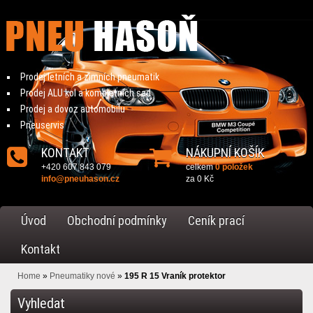
Prodej letních a zimních pneumatik
Prodej ALU kol a kompletních sad
Prodej a dovoz automobilu
Pneuservis
KONTAKT
NÁKUPNÍ KOŠÍK
+420 607 843 079
celkem
0 položek
info@pneuhason.cz
za
0 Kč
Úvod
Obchodní podmínky
Ceník prací
Kontakt
Home
»
Pneumatiky nové
»
195 R 15 Vraník protektor
Vyhledat