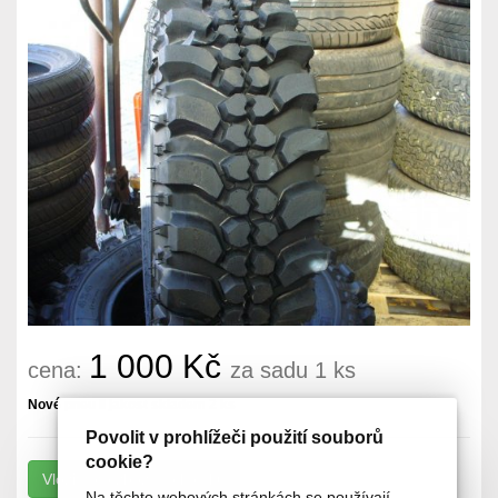
1 000 Kč
cena:
za sadu 1 ks
Nové pneu II jakost skladem 2 ks
Povolit v prohlížeči použití souborů
cookie?
Na těchto webových stránkách se používají