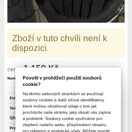
Zboží v tuto chvíli není k
dispozici.
1 150 Kč
cena:
Povolit v prohlížeči použití souborů
Nové pneu 91 H skladem 0 ks
cookie?
Na těchto webových stránkách se používají
Evidenční číslo:
soubory cookies a další síťové identifikátory,
které mohou obsahovat údaje o tom jak
Sezóna
Letní pneu
procházíte naše stránky, jaký obsah vás zajímá
Šířka
195 mm
a podobně. Soubory cookie využíváme pro
zlepšení našeho webu, přizpůsobení obsahu,
Profil
65 mm
pro reklamní a analytické účely. Můžete povolit,