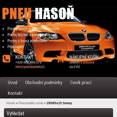
Prodej letních a zimních pneumatik
Prodej ALU kol a kompletních sad
Prodej a dovoz automobilu
Pneuservis
KONTAKT
NÁKUPNÍ KOŠÍK
+420 607 843 079
celkem
0 položek
info@pneuhason.cz
za
0 Kč
Úvod
Obchodní podmínky
Ceník prací
Kontakt
Home
»
Pneumatiky nové
»
195/65x15 Sunny
Vyhledat