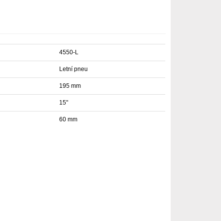
4550-L
Letní pneu
195 mm
15"
60 mm