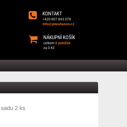
KONTAKT
+420 607 843 079
info@pneuhason.cz
NÁKUPNÍ KOŠÍK
celkem
0 položek
za
0 Kč
 sadu 2 ks