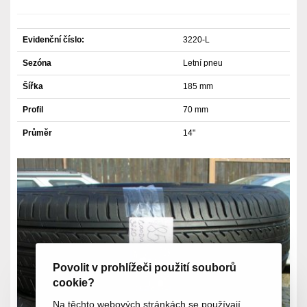
Evidenční číslo:
3220-L
Sezóna
Letní pneu
Šířka
185 mm
Profil
70 mm
Průměr
14"
Povolit v prohlížeči použití souborů
cookie?
Na těchto webových stránkách se používají