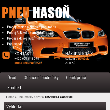
Prodej letních a zimních pneumatik
Prodej ALU kol a kompletních sad
Prodej a dovoz automobilu
Pneuservis
KONTAKT
NÁKUPNÍ KOŠÍK
+420 607 843 079
celkem
0 položek
info@pneuhason.cz
za
0 Kč
Úvod
Obchodní podmínky
Ceník prací
Kontakt
Home
»
Pneumatiky bazar
»
185/70x14 Goodride
Vyhledat