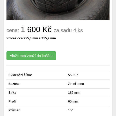
1 600 Kč
cena:
za sadu 4 ks
vzorek cca 2x5,3 mm a 2x5,9 mm
Evidenční číslo:
5505-Z
Sezóna
Zimní pneu
Šířka
185 mm
Profil
65 mm
Průměr
15"