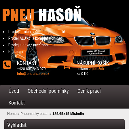
Prodej letních a zimních pneumatik
Prodej ALU kol a kompletních sad
Prodej a dovoz automobilu
Pneuservis
KONTAKT
NÁKUPNÍ KOŠÍK
+420 607 843 079
celkem
0 položek
info@pneuhason.cz
za
0 Kč
Úvod
Obchodní podmínky
Ceník prací
Kontakt
Home
»
Pneumatiky bazar
»
185/65x15 Michelin
Vyhledat