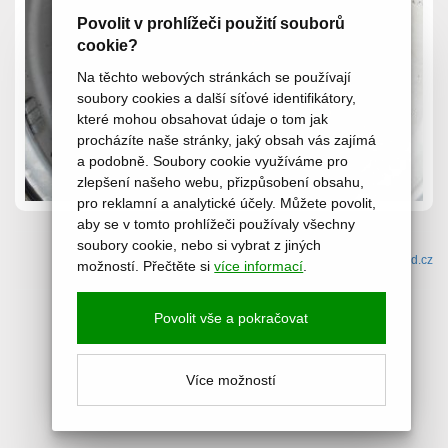
Povolit v prohlížeči použití souborů
cookie?
Na těchto webových stránkách se používají
soubory cookies a další síťové identifikátory,
které mohou obsahovat údaje o tom jak
procházíte naše stránky, jaký obsah vás zajímá
a podobně. Soubory cookie využíváme pro
zlepšení našeho webu, přizpůsobení obsahu,
pro reklamní a analytické účely. Můžete povolit,
aby se v tomto prohlížeči používaly všechny
soubory cookie, nebo si vybrat z jiných
(c) 2015-2026 www.pneuhason.cz /
pošta
/ web by:
icard.cz
možností. Přečtěte si
více informací
.
Povolit vše a pokračovat
Více možností