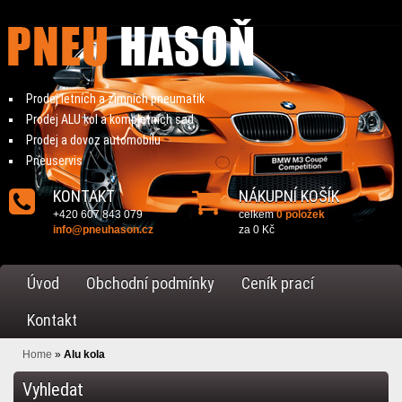
Prodej letních a zimních pneumatik
Prodej ALU kol a kompletních sad
Prodej a dovoz automobilu
Pneuservis
KONTAKT
NÁKUPNÍ KOŠÍK
+420 607 843 079
celkem
0 položek
info@pneuhason.cz
za
0 Kč
Úvod
Obchodní podmínky
Ceník prací
Kontakt
Home
»
Alu kola
Vyhledat