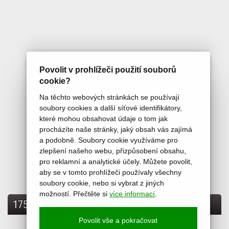
PROVÁDÍME VYROVNÁVÁNÍ ALU KOL
Povolit v prohlížeči použití souborů
DOPLNĚNÍ A ČIŠTĚNÍ KLIMATIZACE
cookie?
PROPLACH AUTOMAT.PŘEVODOVEK
Na těchto webových stránkách se používají
OPRAVY VOZIDEL
soubory cookies a další síťové identifikátory,
které mohou obsahovat údaje o tom jak
GEOMETRIE
procházíte naše stránky, jaký obsah vás zajímá
PŘÍPRAVA A PROVEDENÍ ST K
a podobně. Soubory cookie využíváme pro
zlepšení našeho webu, přizpůsobení obsahu,
pro reklamní a analytické účely. Můžete povolit,
aby se v tomto prohlížeči používaly všechny
soubory cookie, nebo si vybrat z jiných
možností. Přečtěte si
více informací
.
175/70x14 Sava
Povolit vše a pokračovat