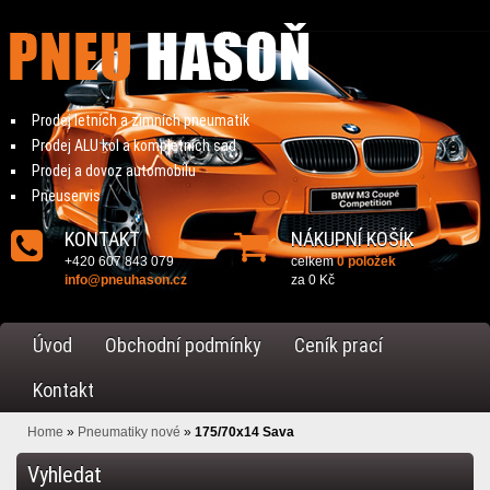
Prodej letních a zimních pneumatik
Prodej ALU kol a kompletních sad
Prodej a dovoz automobilu
Pneuservis
KONTAKT
NÁKUPNÍ KOŠÍK
+420 607 843 079
celkem
0 položek
info@pneuhason.cz
za
0 Kč
Úvod
Obchodní podmínky
Ceník prací
Kontakt
Home
»
Pneumatiky nové
»
175/70x14 Sava
Vyhledat