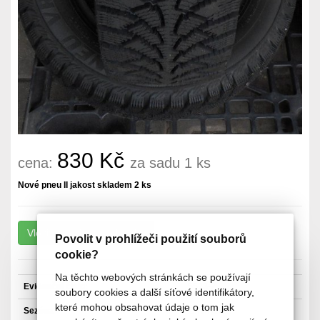
830 Kč
cena:
za sadu 1 ks
Nové pneu II jakost skladem 2 ks
Povolit v prohlížeči použití souborů
cookie?
Na těchto webových stránkách se používají
Evidenční číslo:
5523-Z
soubory cookies a další síťové identifikátory,
které mohou obsahovat údaje o tom jak
Sezóna
Zimní pneu