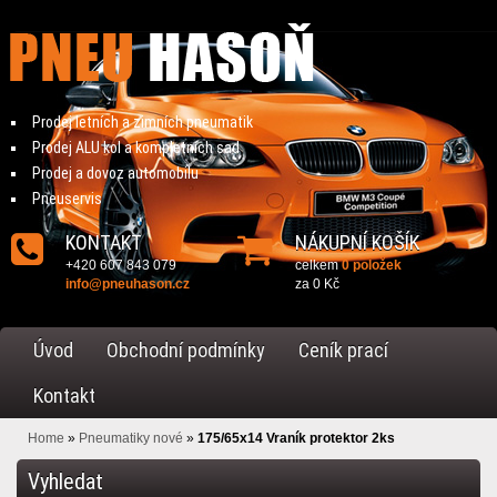
Prodej letních a zimních pneumatik
Prodej ALU kol a kompletních sad
Prodej a dovoz automobilu
Pneuservis
KONTAKT
NÁKUPNÍ KOŠÍK
+420 607 843 079
celkem
0 položek
info@pneuhason.cz
za
0 Kč
Úvod
Obchodní podmínky
Ceník prací
Kontakt
Home
»
Pneumatiky nové
»
175/65x14 Vraník protektor 2ks
Vyhledat