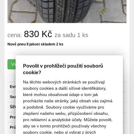
830 Kč
cena:
za sadu 1 ks
Nové pneu II jakost skladem 2 ks
Povolit v prohlížeči použití souborů
cookie?
Na těchto webových stránkách se používají
Evidenční číslo:
4607-L
soubory cookies a další síťové identifikátory,
které mohou obsahovat údaje o tom jak
Sezóna
Letní pneu
procházíte naše stránky, jaký obsah vás zajímá
a podobně. Soubory cookie využíváme pro
Šířka
165 mm
zlepšení našeho webu, přizpůsobení obsahu,
Profil
70 mm
pro reklamní a analytické účely. Můžete povolit,
aby se v tomto prohlížeči používaly všechny
Průměr
14"
soubory cookie, nebo si vybrat z jiných