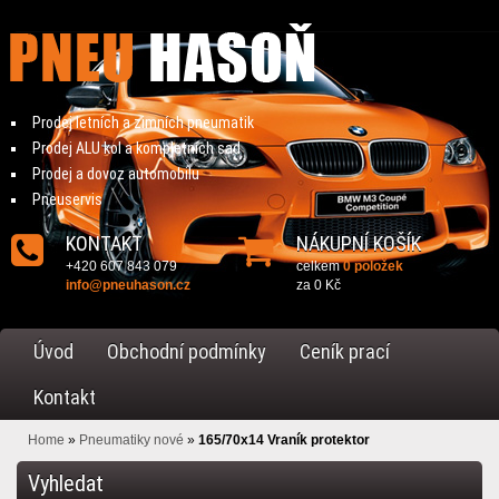
Prodej letních a zimních pneumatik
Prodej ALU kol a kompletních sad
Prodej a dovoz automobilu
Pneuservis
KONTAKT
NÁKUPNÍ KOŠÍK
+420 607 843 079
celkem
0 položek
info@pneuhason.cz
za
0 Kč
Úvod
Obchodní podmínky
Ceník prací
Kontakt
Home
»
Pneumatiky nové
»
165/70x14 Vraník protektor
Vyhledat