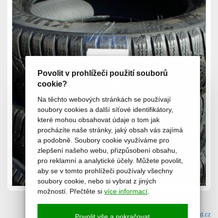
Povolit v prohlížeči použití souborů
cookie?
Na těchto webových stránkách se používají
soubory cookies a další síťové identifikátory,
které mohou obsahovat údaje o tom jak
procházíte naše stránky, jaký obsah vás zajímá
a podobně. Soubory cookie využíváme pro
zlepšení našeho webu, přizpůsobení obsahu,
pro reklamní a analytické účely. Můžete povolit,
aby se v tomto prohlížeči používaly všechny
soubory cookie, nebo si vybrat z jiných
možností. Přečtěte si
více informací
.
(c) 2015-2026 www.pneuhason.cz /
pošta
/ web by:
icard.cz
Povolit vše a pokračovat