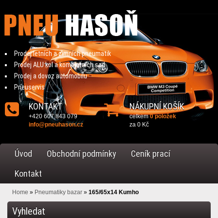
Prodej letních a zimních pneumatik
Prodej ALU kol a kompletních sad
Prodej a dovoz automobilu
Pneuservis
KONTAKT
NÁKUPNÍ KOŠÍK
+420 607 843 079
celkem
0 položek
info@pneuhason.cz
za
0 Kč
Úvod
Obchodní podmínky
Ceník prací
Kontakt
Home
»
Pneumatiky bazar
»
165/65x14 Kumho
Vyhledat