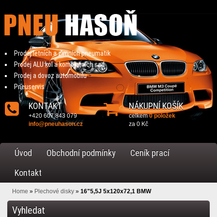
Prodej letních a zimních pneumatik
Prodej ALU kol a kompletních sad
Prodej a dovoz automobilu
Pneuservis
KONTAKT
NÁKUPNÍ KOŠÍK
+420 607 843 079
celkem
0 položek
info@pneuhason.cz
za
0 Kč
Úvod
Obchodní podmínky
Ceník prací
Kontakt
Home
»
Plechové disky
»
16"5,5J 5x120x72,1 BMW
Vyhledat