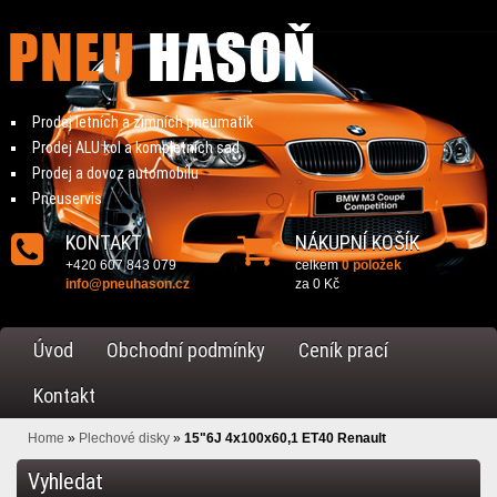
Prodej letních a zimních pneumatik
Prodej ALU kol a kompletních sad
Prodej a dovoz automobilu
Pneuservis
KONTAKT
NÁKUPNÍ KOŠÍK
+420 607 843 079
celkem
0 položek
info@pneuhason.cz
za
0 Kč
Úvod
Obchodní podmínky
Ceník prací
Kontakt
Home
»
Plechové disky
»
15"6J 4x100x60,1 ET40 Renault
Vyhledat