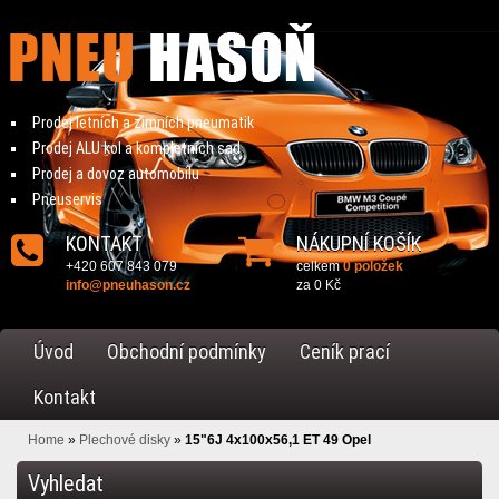
Prodej letních a zimních pneumatik
Prodej ALU kol a kompletních sad
Prodej a dovoz automobilu
Pneuservis
KONTAKT
NÁKUPNÍ KOŠÍK
+420 607 843 079
celkem
0 položek
info@pneuhason.cz
za
0 Kč
Úvod
Obchodní podmínky
Ceník prací
Kontakt
Home
»
Plechové disky
»
15"6J 4x100x56,1 ET 49 Opel
Vyhledat