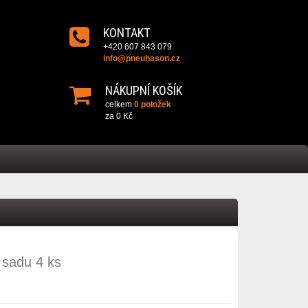
KONTAKT
+420 607 843 079
info@pneuhason.cz
NÁKUPNÍ KOŠÍK
celkem
0 položek
za
0 Kč
 sadu 4 ks