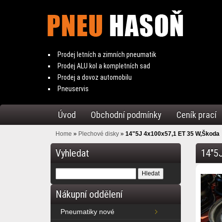
Prodej letních a zimních pneumatik
Prodej ALU kol a kompletních sad
Prodej a dovoz automobilu
Pneuservis
Úvod
Obchodní podmínky
Ceník prací
Home
»
Plechové disky
»
14"5J 4x100x57,1 ET 35 W,Škoda
Vyhledat
14"5
Nákupní oddělení
Pneumatiky nové