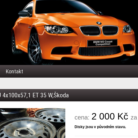
Kontakt
J 4x100x57,1 ET 35 W,Škoda
2 000 Kč
cena:
za
Disky jsou v původním stavu.