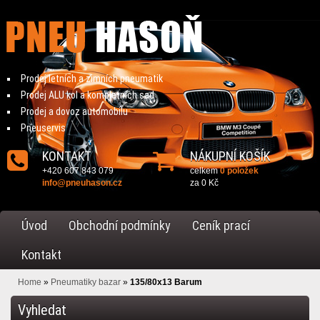
Prodej letních a zimních pneumatik
Prodej ALU kol a kompletních sad
Prodej a dovoz automobilu
Pneuservis
KONTAKT
NÁKUPNÍ KOŠÍK
+420 607 843 079
celkem
0 položek
info@pneuhason.cz
za
0 Kč
Úvod
Obchodní podmínky
Ceník prací
Kontakt
Home
»
Pneumatiky bazar
»
135/80x13 Barum
Vyhledat